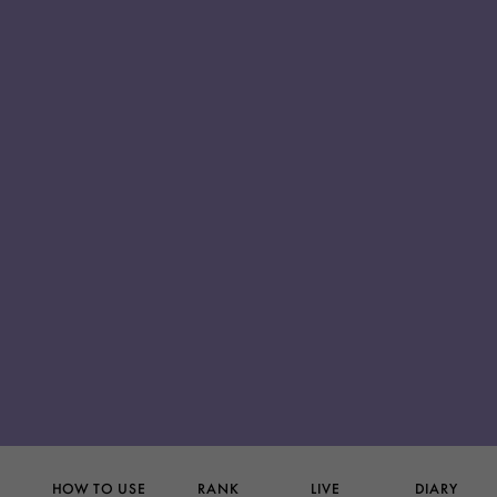
HOW TO USE
DIARY
RANK
LIVE