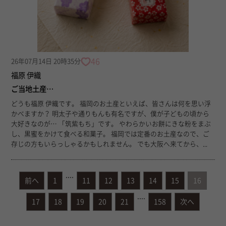
46
26年07月14日 20時35分
福原 伊織
ご当地土産…
どうも福原 伊織です。 福岡のお土産といえば、皆さんは何を思い浮
かべますか？ 明太子や通りもんも有名ですが、僕が子どもの頃から
大好きなのが… 「筑紫もち」です。 やわらかいお餅にきな粉をまぶ
し、黒蜜をかけて食べる和菓子。 福岡では定番のお土産なので、ご
存じの方もいらっしゃるかもしれません。 でも大阪へ来てから、...
....
前へ
1
11
12
13
14
15
16
....
17
18
19
20
21
158
次へ