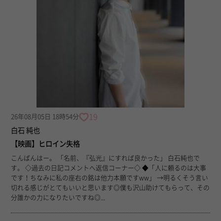
19
26年08月05日 18時54分
白石 純也
【映画】ヒロイン失格
こんばんはー。 「名前、『弘光』にすれば良かった」 白石純也で
す。 ◇過去の日記コメントへ返信コーナー◇ ◆「人に頼るのは大事
です！ちなみに私の座右の銘は他力本願ですww」 →明るくそう言い
切れる感じがとてもいいと思います◎僕も沢山助けてもらって、その
分誰かの力になりたいですね◎...