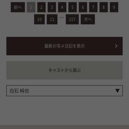
前へ
1
2
3
4
5
6
7
8
9
....
10
11
157
次へ
最新の写メ日記を表示
キャストから選ぶ