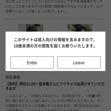
かにずっとニコニコしているわけではないですが笑 接客業をやって
いたこともありますが 元々笑顔で接客業をやるようになって、より
笑顔でいることが多くなった気がします。...
このサイトは成人向けの情報を含みますので、
18歳未満の方の閲覧を固くお断りいたします。
Enter
Leave
38
26年08月05日 20時20分
白石 純也
【告知】明日21:00〜堂本蘭さんとツイキャス出演させていただ
きます
こんばんはー。 「何度もすみません」 白石純也です。 〜急遽の告
知〜 個人的にずっと楽しみにしていた日が明日になりました。 ずっ
と感謝を伝えたかった先輩にやっと会えます。 明日8/6(木)21:00〜
「堂本蘭さん」とツイキャスをさせていただきます。...