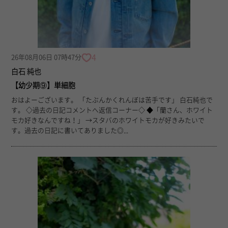
4
26年08月06日 07時47分
白石 純也
【幼少期⑨】単細胞
おはよーございます。 「たぶんかくれんぼは苦手です」 白石純也で
す。 ◇過去の日記コメントへ返信コーナー◇ ◆「蘭さん、ホワイト
モカ好きなんですね！」 →スタバのホワイトモカが好きみたいで
す。過去の日記に書いてありました◎...