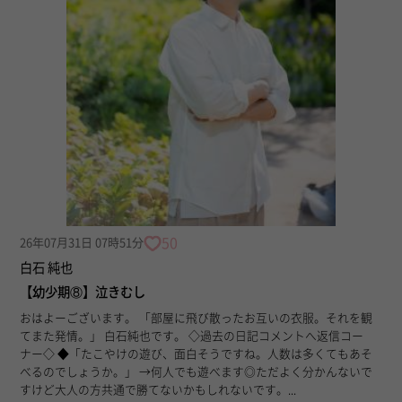
50
26年07月31日 07時51分
白石 純也
【幼少期⑧】泣きむし
おはよーございます。 「部屋に飛び散ったお互いの衣服。それを観
てまた発情。」 白石純也です。 ◇過去の日記コメントへ返信コー
ナー◇ ◆「たこやけの遊び、面白そうですね。人数は多くてもあそ
べるのでしょうか。」 →何人でも遊べます◎ただよく分かんないで
すけど大人の方共通で勝てないかもしれないです。...