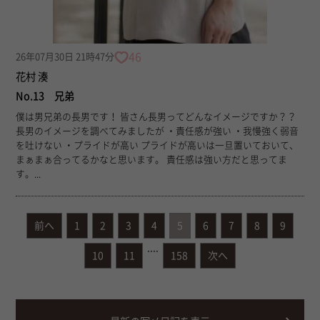
46
26年07月30日 21時47分
花村 湊
No.13 兄弟
僕は男兄弟の長男です！ 皆さん長男ってどんなイメージですか？？
長男のイメージを調べてみましたが ・責任感が強い ・我慢強く弱音
を吐けない ・プライドが高い プライドが高いは一旦置いておいて、
まぁまぁ合ってるかなと思います。 責任感は強い方だと思ってま
す。...
前へ
1
2
3
4
5
6
7
8
9
....
10
11
158
次へ