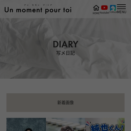
MENU
ツイキャス
Youtube
HOME
DIARY
写メ日記
新着画像