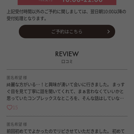
上記受付時間以外のご予約に関しましては、翌日朝10:00以降の
受付処理となります。
ご予約はこちら
REVIEW
口コミ
匿名希望 様
綺麗な方がいる…！と興味が湧いて会いに行きました。 まっす
ぐ目を見て丁寧に話を聞いてくれて、まぁ言わなくていいかと
思っていたコンプレックスなところを、そんな話はしていない
のに褒めてくれて、本当に嬉しかったです。 パウダーも施術も
15
丁寧で、でも少しいじわるで…心身共にとっても満たされたし
元気が出ました。 心がちゃんとほぐれるような素敵なセラピス
匿名希望 様
トさんで、会いに行って本当に良かったです。 ありがとうござ
前回初めてでよかったのでリピさせていただきました。 初めて
いました。