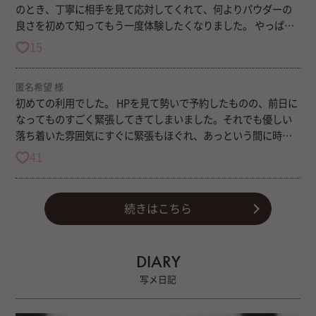
のとき、丁寧に相手を見て応対してくれて、何よりパウダーの
良さを初めて知ってもう一度体験したくなりました。 やっぱり
今回もとってもよくて、帰りはほんとに眠かったです。 また癒
15
して欲しくなったらお会いしたいです。
匿名希望 様
初めての利用でした。 HPを見て勢いで予約したものの、前日に
なってものすごく緊張してきてしまいました。それでも優しい
落ち着いた雰囲気にすぐに緊張もほぐれ、あっという間に時間
が過ぎていきました、時間が経つのが早かった！ 自分自身の体
41
の事もよくわからないので、もう全てお任せしましたが、初め
てのパウダーにすっかりリラックスさせてもらえました◎ 終わ
る頃には体が軽くなったような、、帰ってからすごくゆっくり
続きはこちら
寝られました(^^) 包容力があって年上の私でもとっても癒され
ました、ありがとうございましたー！
DIARY
写メ日記