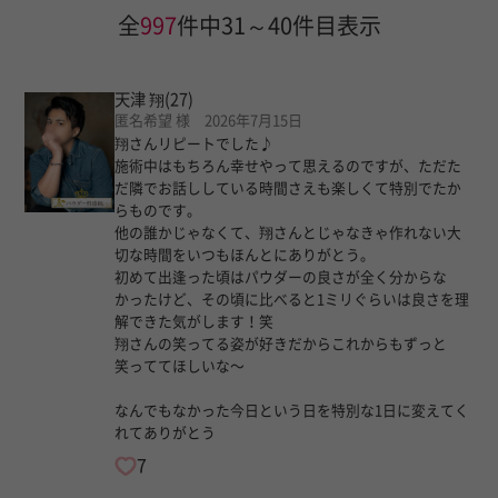
全
997
件中31～40件目表示
天津 翔
(27)
匿名希望 様 2026年7月15日
翔さんリピートでした♪
施術中はもちろん幸せやって思えるのですが、ただた
だ隣でお話ししている時間さえも楽しくて特別でたか
らものです。
他の誰かじゃなくて、翔さんとじゃなきゃ作れない大
切な時間をいつもほんとにありがとう。
初めて出逢った頃はパウダーの良さが全く分からな
かったけど、その頃に比べると1ミリぐらいは良さを理
解できた気がします！笑
翔さんの笑ってる姿が好きだからこれからもずっと
笑っててほしいな〜
なんでもなかった今日という日を特別な1日に変えてく
れてありがとう
7