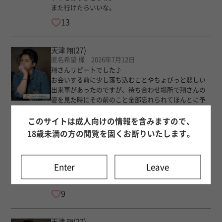
また行けたらいいな。
13
天津 翔
(27)
匿名希望 様 2026年7月12日
翔さんリピートでした♪
お会いする前に少し落ち込むことやちょびっと悲しい
出来事があったのですが、待ち合わせ場所で翔さんの
姿を見た時にその前のこと全部忘れられてほんとに予
約して良かったなって思いました。
こんなにも丁寧に接してくれる人がいること、いつ
このサイトは成人向けの情報を含みますので、
だって寄り添ってくれること、私にはもったいないぐ
18歳未満の方の閲覧を固くお断りいたします。
らいありがたくて、ほんとに大切な存在です。
嬉しくて安心したからなのか、終わってからは少し涙
も流れたり笑
Enter
Leave
夜遅くなのに、そして急遽だったのにありがとうござ
いました！
9
天津 翔
(27)