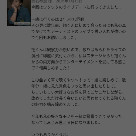
匿名希望 様 2026年7月13日
今回はワクワクのライブデートに行ってきました！
一緒に行くのは２年ぶり2回目。
その更に数年前、翔くんに初めて会った日にも私の車
でかけてたアーティストのライブで思い入れが強いの
で今回もお誘いしました。
翔くんは観察力が鋭いので、散りばめられたライブの
演出に即座に気付くから、私はステージからと翔くん
からの両方向からエンターテイメントを受けてる感じ
で２倍楽しめました！
この曲よく車で聴くやつ〜！って一緒に楽しめて、数
年分一緒に見た景色もフッと思い出したりして。
ちょいちょい大好きなお顔を見てニヤニヤしながら、
改めてこれだけ長く会いたいと思わせてくれる翔くん
の魅力を噛み締めてました。
今年も私の好きなモノを一緒に鑑賞できて良かった
なってしみじみ思える日になりました。
いつもありがとうね。