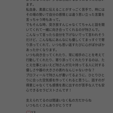
ます。
私自身、素直に伝えることがすっごく苦手で、時には
その場の勢いで自分の感情とは違う思い立った言葉を
言っちゃう時もあって。
でもそんな時、突き放すんじゃなくてちゃんと話を聞
いてくれて一緒に向き合ってくれるのが翔さんで。
こんなって言ったら自分を下げないでって言われそう
だけど、こんな私にあんなにも優しくてまっすぐで寄
り添ってくれて、いつも思い返すたびに心がぽかぽか
あったかくなります。
いつも向き合ってくれたり、常に相手のことを考えて
行動してくれたり、寄り添ってくれたりするのは、た
とえ仕事とはいえど翔さんが元々持ってる人に対する
優しさや器の大きさの表れなんじゃないかな？
プロフィールで翔さんが書いてるように、ひとりひと
りに合った空気感を作ってくれると思うし、話すのが
得意じゃなくても感情を表に出すのが苦手な人でも安
心できるセラピストさんです！
支えられてるのは間違いなく私の方だからね
いつもたくさんありがとうです
13