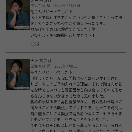
匿名希望 様 2026年7月12日
翔さんリピートでした♪
お仕事で疲れすぎてた私にいつもと違うこと！って提
案してくださったのすごく嬉しかったです。
おかげでその日は爆睡できました！笑
いつもステキな時間をありがとう〜！
6
天津 翔
(27)
匿名希望 様 2026年7月9日
翔さんリピートでした♪
出逢ってからそんなに回数は多くはないかもだけど、
リピートしてご予約入れてる理由、それは翔さんがど
んな時でもいつでも真正面から向き合ってくれてるか
らなんじゃないかなって改めて思いました。
初めの頃はあまり男性経験がなく、待ち合わせ場所に
向かうことすら緊張してドキドキで、会ってる時間も
隣に座ることさえ緊張で落ち着かなくて、もちろんま
ともに話すことも目を見ることもできなくて。
でも今ではその時に比べたら思ってること伝えられる
ようになったし、少しは心開けるようになったと思い