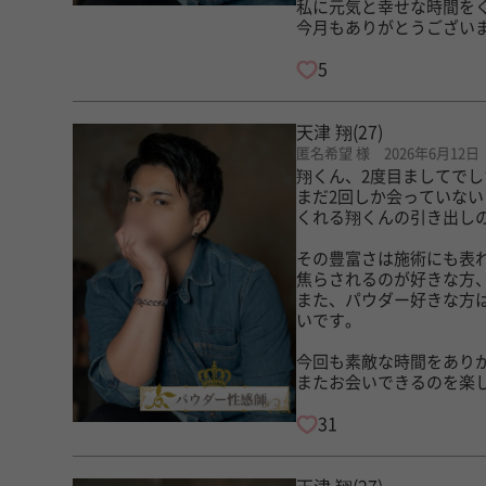
私に元気と幸せな時間を
今月もありがとうござい
5
天津 翔
(27)
匿名希望 様 2026年6月12日
翔くん、2度目ましてでし
まだ2回しか会っていな
くれる翔くんの引き出し
その豊富さは施術にも表
焦らされるのが好きな方、
また、パウダー好きな方
いです。
今回も素敵な時間をあり
またお会いできるのを楽
31