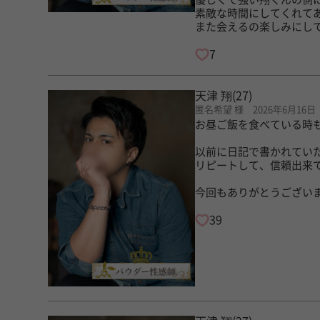
素敵な時間にしてくれて
また会えるの楽しみにし
7
天津 翔
(27)
匿名希望 様 2026年6月16日
お昼ご飯を食べている時
以前に日記で書かれてい
リピートして、信頼出来
今回もありがとうござい
39