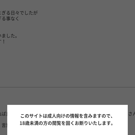
よぎる日々でしたが
ぎる事なく
。
いました。
す！
れば良くないこともあって、たくさんの感情が出てくるけど、翔さ
このサイトは成人向けの情報を含みますので、
18歳未満の方の閲覧を固くお断りいたします。
言葉で伝えるのも苦手だから伝わりきってないかもだけど...