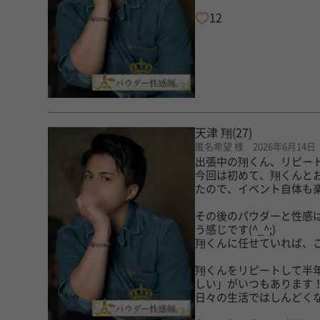
12
天津 翔
(27)
匿名希望 様 2026年6月14日
出張中の翔くん、リピー
今回は初めて、翔くんと
たので、イベント自体も
その後のパウダーと性感
う感じです(^_^;)
翔くんに任せていれば、
翔くんをリピートして半
しい」がいつもあります
日々の生活ではしんどく