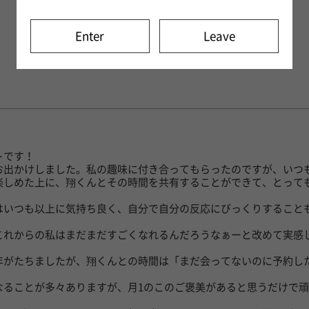
Enter
Leave
トです！
お出かけしました。私の趣味に付き合ってもらったのですが、いつ
楽しめた上に、翔くんとその時間を共有することができて、とって
はいつも以上に気持ち良く、自分で自分の反応にびっくりすること
これからの私はまだまだすごくなれるんだろうなぁーと改めて実感
年がたちましたが、翔くんとの時間は「まだ会ってないのに予約し
！
なることが多々ありますが、月1のこのご褒美があると思うだけで