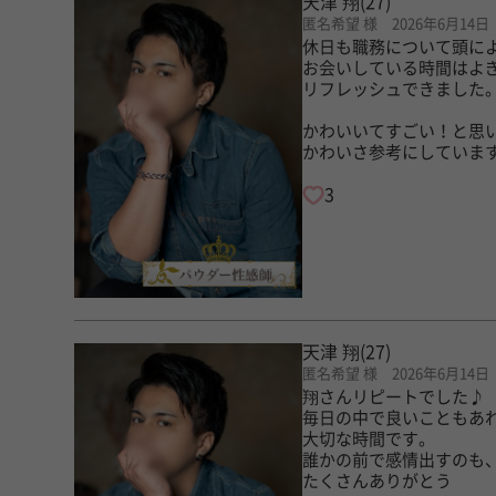
天津 翔
(27)
匿名希望 様 2026年6月14日
休日も職務について頭に
お会いしている時間はよ
リフレッシュできました
かわいいてすごい！と思
かわいさ参考にしていま
3
天津 翔
(27)
匿名希望 様 2026年6月14日
翔さんリピートでした♪
毎日の中で良いこともあ
大切な時間です。
誰かの前で感情出すのも、
たくさんありがとう