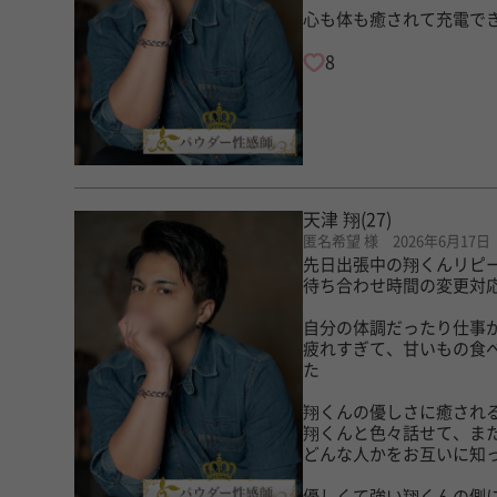
心も体も癒されて充電で
8
天津 翔
(27)
匿名希望 様 2026年6月17日
先日出張中の翔くんリピ
待ち合わせ時間の変更対
自分の体調だったり仕事
疲れすぎて、甘いもの食
た
翔くんの優しさに癒され
翔くんと色々話せて、ま
どんな人かをお互いに知
優しくて強い翔くんの側