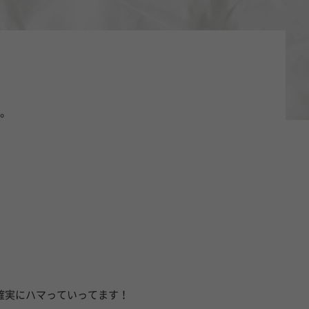
。
確実にハマっていってます！