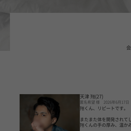
会
天津 翔
(27)
匿名希望 様 2026年6月17日
翔くん、リピートです。
またまた体を開発されて
翔くんの手の厚み、温か