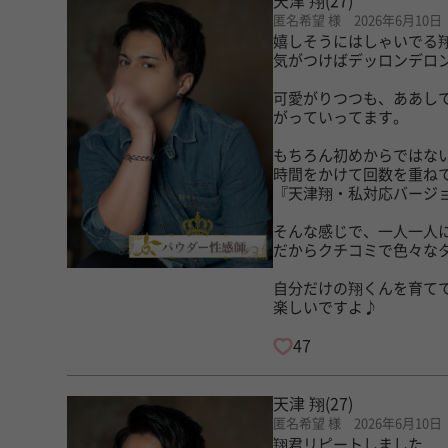
天津 翔
(27)
匿名希望 様 2026年6月10日
嬉しそうにはしゃいでる
気がつけばデッロンデロ
可愛がりつつも、ああし
がっていってます。
もちろん初めからではな
時間をかけて回数を重ね
『天津翔・私対応バージ
そんな感じで、一人一人
だからクチコミで色々な
自分だけの翔くんを育て
楽しいですよ♪
47
天津 翔
(27)
匿名希望 様 2026年6月10日
翔君リピートしました