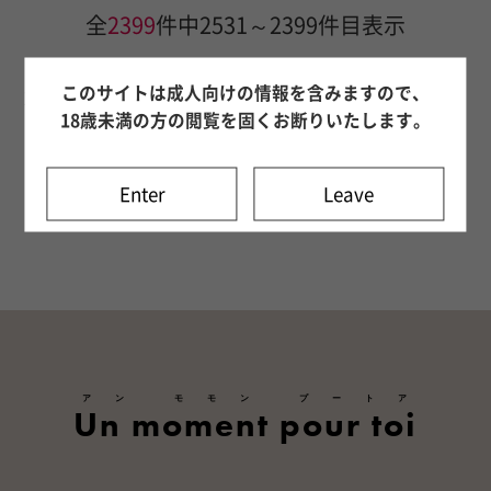
全
2399
件中2531～2399件目表示
このサイトは成人向けの情報を含みますので、
現在口コミはありません
18歳未満の方の閲覧を固くお断りいたします。
....
前へ
1
230
231
232
233
234
235
236
237
238
239
240
次へ
Enter
Leave
アン モモン プートア
Un moment pour toi