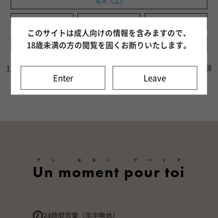
8/8（土)
8/9（日)
8/10（月)
8/11（火)
このサイトは成人向けの情報を含みますので、
8/12（水)
8/13（木)
8/14（金)
18歳未満の方の閲覧を固くお断りいたします。
1週間分の出勤情報をご確認いただけます。8日目以降はキャスト詳
Enter
Leave
細ページよりご確認ください。
アン モモン プートア
Un moment pour toi
24時間営業（年中無休）