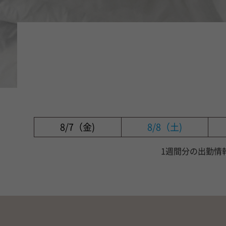
8/7（金)
8/8（土)
1週間分の出勤情