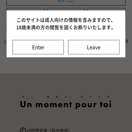
8/8（土)
8/9（日)
8/10（月)
8/11（火)
このサイトは成人向けの情報を含みますので、
8/12（水)
8/13（木)
8/14（金)
18歳未満の方の閲覧を固くお断りいたします。
1週間分の出勤情報をご確認いただけます。8日目以降はキャスト詳
Enter
Leave
細ページよりご確認ください。
アン モモン プートア
Un moment pour toi
24時間営業（年中無休）