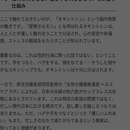
仕組み
ここで触れておきたいのが、「オキシトシン」という脳内物質
の働きです。「愛情ホルモン」とも呼ばれるオキシトシンは、
人と人とが優しく触れ合うことで分泌され、心の安定や幸福
感、ストレスの軽減をもたらすことが知られています。
重要なのは、これは性的行為に限った話ではない、ということ
です。手をつなぐ、ハグをする、頭をなでる――そうした穏や
かなスキンシップでも、オキシトシンは十分に分泌されます。
一方で、厚生労働省研究班監修の『女性の健康推進室 ヘルス
ケアラボ』によれば、日本の夫婦の約六割がセックスレスの状
態にあるとされています。これは特定の家庭の問題ではなく、
忙しい現代日本に広がる傾向です。良し悪しを論じるつもりは
ありません。ただ、ハグや手をつなぐといった「優しいふれあ
い」もまた、忙しさのなかで減りがちであるという事実は、
知っておく価値があります。