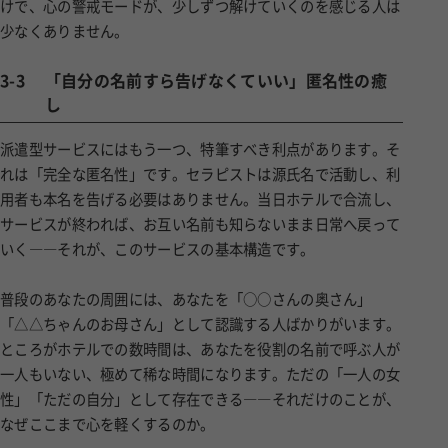
けで、心の警戒モードが、少しずつ解けていくのを感じる人は
少なくありません。
3-3
「自分の名前すら告げなくていい」匿名性の癒
し
派遣型サービスにはもう一つ、特筆すべき利点があります。そ
れは「完全な匿名性」です。セラピストは源氏名で活動し、利
用者も本名を告げる必要はありません。当日ホテルで合流し、
サービスが終われば、お互い名前も知らないまま日常へ戻って
いく――それが、このサービスの基本構造です。
普段のあなたの周囲には、あなたを「○○さんの奥さん」
「△△ちゃんのお母さん」として認識する人ばかりがいます。
ところがホテルでの数時間は、あなたを役割の名前で呼ぶ人が
一人もいない、極めて稀な時間になります。ただの「一人の女
性」「ただの自分」として存在できる――それだけのことが、
なぜここまで心を軽くするのか。