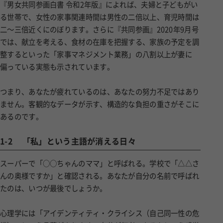
『男女共同参画白書 令和2年版』によれば、夫婦と子どもがい
る世帯で、女性の家事関連時間は男性の二倍以上、育児時間は
二〜三倍近くにのぼります。さらに『共同参画』2020年9月号
では、献立を考える、食材の在庫を把握する、家族の予定を調
整するといった「家事マネジメント業務」の八割以上が妻に
偏っている実態も示されています。
つまり、あなたが疲れているのは、あなたの努力不足ではあり
ません。客観的なデータが示す、構造的な負担の重さがそこに
あるのです。
1-2
「私」という主語が消える日々
スーパーで「○○ちゃんのママ」と呼ばれる。学校で「△△さ
んの奥様ですか」と確認される。あなたが自分の名前で呼ばれ
たのは、いつが最後でしょうか。
心理学には「アイデンティティ・クライシス（自己同一性の危