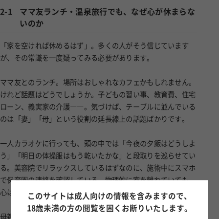
2-1
ママ友ランチ・温泉旅行でも、なぜ心が休まらな
いのか
「家を空ければ休めるはず」。多くの人がそう信じています
が、その常識を一度疑ってみる必要があります。
ママ友とのランチ。場所はおしゃれなカフェかもしれません。
けれど話題はどうでしょうか。子どもの習い事、教育費、住宅
ローン、義実家の介護――。気づけば、テーブルに並んでいる
のは「妻」「母」という役割の延長線上の話題ばかりです。
一人カラオケに行っても、頭の中では「今夜の夕飯はどうしよ
う」「明日の体操服はもう乾いたかな」と段取りを巡らせてい
る。美容院でリラックスしているはずなのに、施術中にスマホ
で保育園の連絡を確認している。物理的に家を離れていても、
心はずっと家にあるのです。
このサイトは成人向けの情報を含みますので、
18歳未満の方の閲覧を固くお断りいたします。
母親業の難しさは「終わりがない」ことにあります。退勤時刻