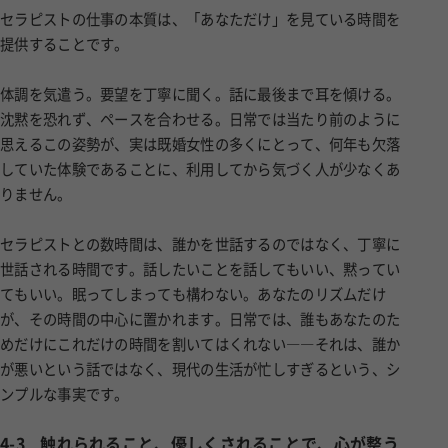
セラピストの仕事の本質は、「あなただけ」を見ている時間を
提供することです。
体調を気遣う。要望を丁寧に聞く。話に最後まで耳を傾ける。
沈黙を恐れず、ペースを合わせる。日常では当たり前のように
思えるこの姿勢が、実は既婚女性の多くにとって、何年も欠落
していた体験であることに、利用してから気づく人が少なくあ
りません。
セラピストとの数時間は、誰かを世話するのではなく、丁寧に
世話される時間です。話したいことを話してもいい、黙ってい
てもいい。眠ってしまっても構わない。あなたのリズムだけ
が、その時間の中心に置かれます。日常では、誰もあなたのた
めだけにこれだけの時間を割いてはくれない――それは、誰か
が悪いという話ではなく、現代の生活が忙しすぎるという、シ
ンプルな事実です。
4-3
触れられること、優しくされることで、心が整う