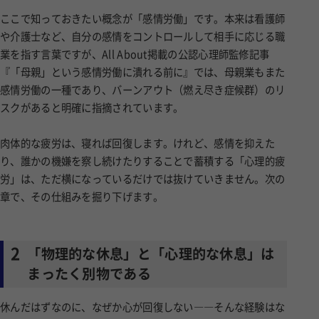
ここで知っておきたい概念が「感情労働」です。本来は看護師
や介護士など、自分の感情をコントロールして相手に応じる職
業を指す言葉ですが、All About掲載の公認心理師監修記事
『「母親」という感情労働に潰れる前に』では、母親業もまた
感情労働の一種であり、バーンアウト（燃え尽き症候群）のリ
スクがあると明確に指摘されています。
肉体的な疲労は、寝れば回復します。けれど、感情を抑えた
り、誰かの機嫌を察し続けたりすることで蓄積する「心理的疲
労」は、ただ横になっているだけでは抜けていきません。次の
章で、その仕組みを掘り下げます。
2
「物理的な休息」と「心理的な休息」は
まったく別物である
休んだはずなのに、なぜか心が回復しない――そんな経験はな