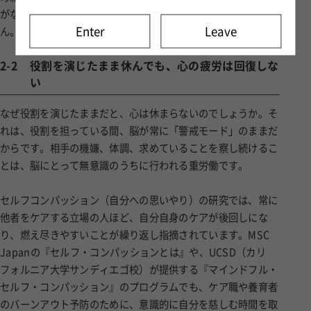
がない仕事の中で、場所を変えただけで休めるはずがありませ
Enter
Leave
ん。
2-2
役割を演じたまま休んでも、心の疲労は回復しな
い
なぜ役割を演じたままだと、心は休まらないのでしょうか。そ
れは、役割を担っている間、脳が常に「警戒モード」のままだ
からです。相手の機嫌、体調、求めていることを察し続けるこ
とは、脳にとって無意識のうちに行われる重労働です。
セルフコンパッション（自分への思いやり）の研究では、常に
他者をケアする立場の人ほど、自分自身のケアが後回しにな
り、燃え尽きやすいことが繰り返し指摘されています。MSC
Japanの『セルフ・コンパッションとは』や、UCSD（カリ
フォルニア大学サンディエゴ校）が提供する『マインドフル・
セルフ・コンパッション』のプログラムでも、ケア職や養育者
のバーンアウト予防のために、意識的に自分を慈しむ時間を取