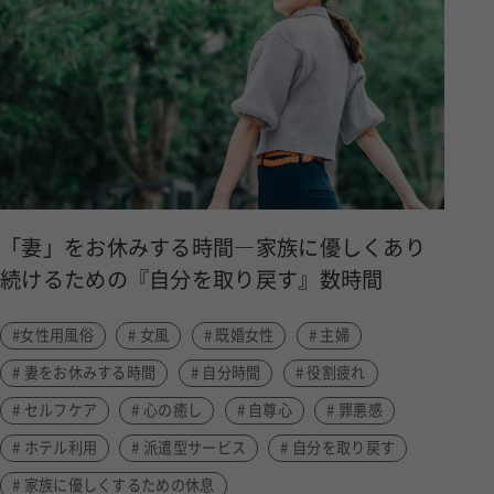
「妻」をお休みする時間―家族に優しくあり
続けるための『自分を取り戻す』数時間
#女性用風俗
# 女風
# 既婚女性
# 主婦
# 妻をお休みする時間
# 自分時間
# 役割疲れ
# セルフケア
# 心の癒し
# 自尊心
# 罪悪感
# ホテル利用
# 派遣型サービス
# 自分を取り戻す
# 家族に優しくするための休息