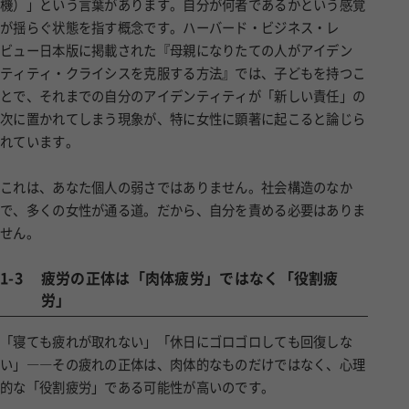
機）」という言葉があります。自分が何者であるかという感覚
が揺らぐ状態を指す概念です。ハーバード・ビジネス・レ
ビュー日本版に掲載された『母親になりたての人がアイデン
ティティ・クライシスを克服する方法』では、子どもを持つこ
とで、それまでの自分のアイデンティティが「新しい責任」の
次に置かれてしまう現象が、特に女性に顕著に起こると論じら
れています。
これは、あなた個人の弱さではありません。社会構造のなか
で、多くの女性が通る道。だから、自分を責める必要はありま
せん。
1-3
疲労の正体は「肉体疲労」ではなく「役割疲
労」
「寝ても疲れが取れない」「休日にゴロゴロしても回復しな
い」――その疲れの正体は、肉体的なものだけではなく、心理
的な「役割疲労」である可能性が高いのです。